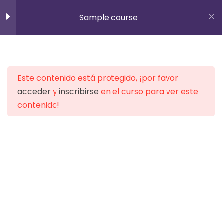
Inscribirse
Sample course
info@padelindooralagon.es
10
Section 1
656 36 34 45
Este contenido está protegido, ¡por favor
15
Section 2
acceder
y
inscribirse
en el curso para ver este
contenido!
10
Section 3
Inicio
All Courses
15
Section 4
11
Section 5