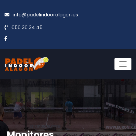
info@padelindooralagon.es
656 36 34 45
Monitores