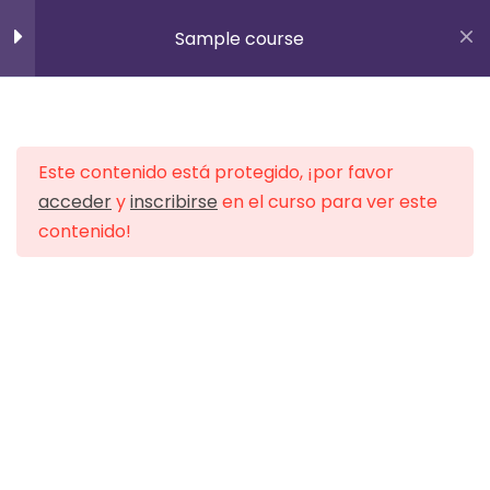
Inscribirse
Sample course
info@padelindooralagon.es
10
Section 1
656 36 34 45
Este contenido está protegido, ¡por favor
15
Section 2
acceder
y
inscribirse
en el curso para ver este
contenido!
Lesson 10
Lesson 11
Inicio
All Courses
Lesson 12
Lesson 13
Lesson 14