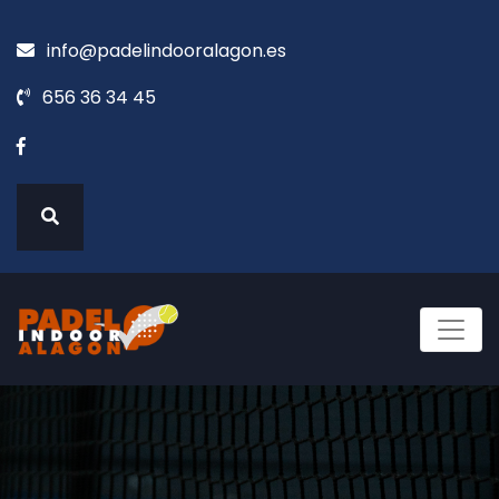
info@padelindooralagon.es
656 36 34 45