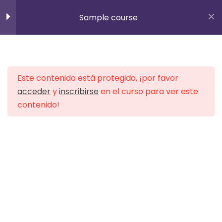
Inscribirse
Sample course
info@padelindooralagon.es
10
Section 1
656 36 34 45
Este contenido está protegido, ¡por favor
15
Section 2
acceder
y
inscribirse
en el curso para ver este
contenido!
10
Section 3
Inicio
All Courses
15
Section 4
Lesson 33
Lesson 34