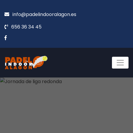
info@padelindooralagon.es
656 36 34 45